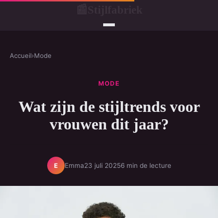
Stijlfabriek
📰
Accueil
›
Mode
MODE
Wat zijn de stijltrends voor
vrouwen dit jaar?
Emma
23 juli 2025
6 min de lecture
E